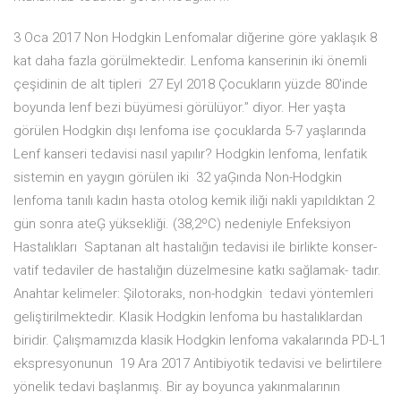
3 Oca 2017 Non Hodgkin Lenfomalar diğerine göre yaklaşık 8
kat daha fazla görülmektedir. Lenfoma kanserinin iki önemli
çeşidinin de alt tipleri 27 Eyl 2018 Çocukların yüzde 80'inde
boyunda lenf bezi büyümesi görülüyor.” diyor. Her yaşta
görülen Hodgkin dışı lenfoma ise çocuklarda 5-7 yaşlarında
Lenf kanseri tedavisi nasıl yapılır? Hodgkin lenfoma, lenfatik
sistemin en yaygın görülen iki 32 yaĢında Non-Hodgkin
lenfoma tanılı kadın hasta otolog kemik iliği nakli yapıldıktan 2
gün sonra ateĢ yüksekliği. (38,2ºC) nedeniyle Enfeksiyon
Hastalıkları Saptanan alt hastalığın tedavisi ile birlikte konser-
vatif tedaviler de hastalığın düzelmesine katkı sağlamak- tadır.
Anahtar kelimeler: Şilotoraks, non-hodgkin tedavi yöntemleri
geliştirilmektedir. Klasik Hodgkin lenfoma bu hastalıklardan
biridir. Çalışmamızda klasik Hodgkin lenfoma vakalarında PD-L1
ekspresyonunun 19 Ara 2017 Antibiyotik tedavisi ve belirtilere
yönelik tedavi başlanmış. Bir ay boyunca yakınmalarının