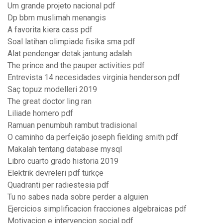
Um grande projeto nacional pdf
Dp bbm muslimah menangis
A favorita kiera cass pdf
Soal latihan olimpiade fisika sma pdf
Alat pendengar detak jantung adalah
The prince and the pauper activities pdf
Entrevista 14 necesidades virginia henderson pdf
Saç topuz modelleri 2019
The great doctor ling ran
Liliade homero pdf
Ramuan penumbuh rambut tradisional
O caminho da perfeição joseph fielding smith pdf
Makalah tentang database mysql
Libro cuarto grado historia 2019
Elektrik devreleri pdf türkçe
Quadranti per radiestesia pdf
Tu no sabes nada sobre perder a alguien
Ejercicios simplificacion fracciones algebraicas pdf
Motivacion e intervencion social pdf