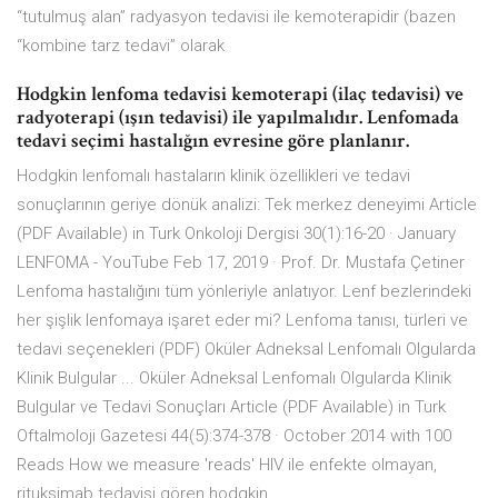
“tutulmuş alan” radyasyon tedavisi ile kemoterapidir (bazen
“kombine tarz tedavi” olarak
Hodgkin lenfoma tedavisi kemoterapi (ilaç tedavisi) ve
radyoterapi (ışın tedavisi) ile yapılmalıdır. Lenfomada
tedavi seçimi hastalığın evresine göre planlanır.
Hodgkin lenfomalı hastaların klinik özellikleri ve tedavi
sonuçlarının geriye dönük analizi: Tek merkez deneyimi Article
(PDF Available) in Turk Onkoloji Dergisi 30(1):16-20 · January
LENFOMA - YouTube Feb 17, 2019 · Prof. Dr. Mustafa Çetiner
Lenfoma hastalığını tüm yönleriyle anlatıyor. Lenf bezlerindeki
her şişlik lenfomaya işaret eder mi? Lenfoma tanısı, türleri ve
tedavi seçenekleri (PDF) Oküler Adneksal Lenfomalı Olgularda
Klinik Bulgular ... Oküler Adneksal Lenfomalı Olgularda Klinik
Bulgular ve Tedavi Sonuçları Article (PDF Available) in Turk
Oftalmoloji Gazetesi 44(5):374-378 · October 2014 with 100
Reads How we measure 'reads' HIV ile enfekte olmayan,
rituksimab tedavisi gören hodgkin ...