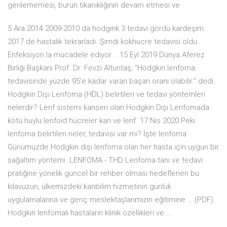
gerilememesi, burun tıkanıklığının devam etmesi ve
5 Ara 2014 2009-2010 da hodgink 3 tedavi gördü kardeşim..
2017 de hastalik tekrarladi. Şimdi kokhucre tedavisi oldu.
Enfeksiyon la mucadele ediyor .. 15 Eyl 2019 Dünya Aferez
Birliği Başkanı Prof. Dr. Fevzi Altuntaş, "Hodgkin lenfoma
tedavisinde yüzde 95'e kadar varan başarı oranı olabilir." dedi.
Hodgkin Dışı Lenfoma (HDL) belirtileri ve tedavi yöntemleri
nelerdir? Lenf sistemi kanseri olan Hodgkin Dışı Lenfomada
kötü huylu lenfoid hücreler kan ve lenf 17 Nis 2020 Peki
lenfoma belirtileri neler, tedavisi var mı? İşte lenfoma
Günümüzde Hodgkin dışı lenfoma olan her hasta için uygun bir
sağaltım yöntemi LENFOMA - THD Lenfoma tanı ve tedavi
pratiğine yönelik güncel bir rehber olması hedeflenen bu
kılavuzun, ülkemizdeki kanbilim hizmetinin günlük
uygulamalarına ve genç meslektaşlarımızın eğitimine … (PDF)
Hodgkin lenfomalı hastaların klinik özellikleri ve ...