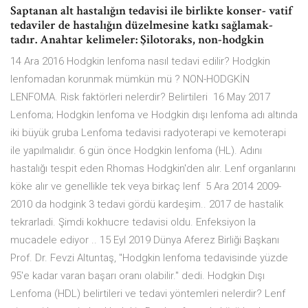
Saptanan alt hastalığın tedavisi ile birlikte konser- vatif
tedaviler de hastalığın düzelmesine katkı sağlamak-
tadır. Anahtar kelimeler: Şilotoraks, non-hodgkin
14 Ara 2016 Hodgkin lenfoma nasıl tedavi edilir? Hodgkin
lenfomadan korunmak mümkün mü ? NON-HODGKİN
LENFOMA. Risk faktörleri nelerdir? Belirtileri 16 May 2017
Lenfoma; Hodgkin lenfoma ve Hodgkin dışı lenfoma adı altında
iki büyük gruba Lenfoma tedavisi radyoterapi ve kemoterapi
ile yapılmalıdır. 6 gün önce Hodgkin lenfoma (HL). Adını
hastalığı tespit eden Rhomas Hodgkin'den alır. Lenf organlarını
köke alır ve genellikle tek veya birkaç lenf 5 Ara 2014 2009-
2010 da hodgink 3 tedavi gördü kardeşim.. 2017 de hastalik
tekrarladi. Şimdi kokhucre tedavisi oldu. Enfeksiyon la
mucadele ediyor .. 15 Eyl 2019 Dünya Aferez Birliği Başkanı
Prof. Dr. Fevzi Altuntaş, "Hodgkin lenfoma tedavisinde yüzde
95'e kadar varan başarı oranı olabilir." dedi. Hodgkin Dışı
Lenfoma (HDL) belirtileri ve tedavi yöntemleri nelerdir? Lenf