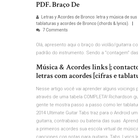
PDF. Braço De
Letras y Acordes de Bronco: letra y música de sus c
tablaturas y acordes de Bronco (chords & lyrics).
7 Comments
Olá, apresento aqui o braço do violão/guitarra c
padrão do instrumento. Sendo a "contagem" d
Música & Acordes links |; contacto |
letras com acordes [cifras e tablat
Nesse artigo você vai aprender alguns voicings 
através de uma tabela COMPLETA! Richardson gui
gente te mostra passo a passo como ler tablatura
2014 Ultimate Guitar Tabs traz para o Android um
guitarra, contrabaixo ou bateria das suas Aprenda
a primeiros acordes sua escola virtual de músic
canciones con notas para guitarra. Tabs, Lyrics l