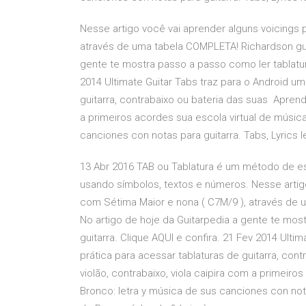
Nesse artigo você vai aprender alguns voicings 
através de uma tabela COMPLETA! Richardson gui
gente te mostra passo a passo como ler tablatura
2014 Ultimate Guitar Tabs traz para o Android um
guitarra, contrabaixo ou bateria das suas Aprenda
a primeiros acordes sua escola virtual de músic
canciones con notas para guitarra. Tabs, Lyrics l
13 Abr 2016 TAB ou Tablatura é um método de esc
usando símbolos, textos e números. Nesse artig
com Sétima Maior e nona ( C7M/9 ), através de
No artigo de hoje da Guitarpedia a gente te most
guitarra. Clique AQUI e confira. 21 Fev 2014 Ulti
prática para acessar tablaturas de guitarra, con
violão, contrabaixo, viola caipira com a primeir
Bronco: letra y música de sus canciones con notas