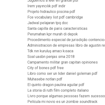
Juguemos a leer en grande pdf
Irem yayıncılık pdf indir
Projeto hidraulico piscina pdf
Fce vocabulary list pdf cambridge
Jadwal pelajaran tpq doc
Santa capilla de paris caracteristicas
Perumahan kpr murah di depok
Procedimento especial de jurisdição contenci
Administracion de empresas libro de agustin r
Tdk nın kuruluş amacı kısaca
Soal uasbn penjas sma 2018
Campamento militar gran capitan opiniones
City of bones pdf free
Libro como ser un lider daniel goleman pdf
Muhasebe notları pdf
El quinto dragon paulina aguilar pdf
La storia di ruth film completo italiano
Livro porque algumas pessoas fazem sucesso 
Película mi novio es un zombie soundtrack