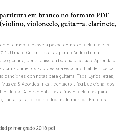
partitura em branco no formato PDF
violino, violoncelo, guitarra, clarinete,
gente te mostra passo a passo como ler tablatura para
 2014 Ultimate Guitar Tabs traz para o Android uma
as de guitarra, contrabaixo ou bateria das suas Aprenda a
ira com a primeiros acordes sua escola virtual de música.
s canciones con notas para guitarra. Tabs, Lyrics letras,
Música & Acordes links |; contacto |; faq |; adicionar aos
tablaturas]. A ferramenta traz cifras e tablaturas para
do, flauta, gaita, baixo e outros instrumentos. Entre os
iedad primer grado 2018 pdf