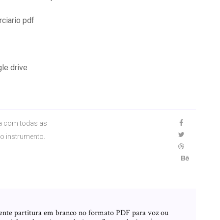
rciario pdf
le drive
ra com todas as
do instrumento.
e
ente partitura em branco no formato PDF para voz ou