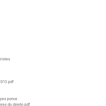
tristes
2013 pdf
eyes ponce
ores do direito pdf