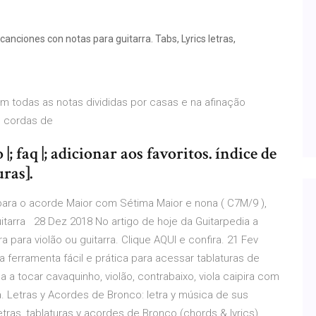
anciones con notas para guitarra. Tabs, Lyrics letras,
om todas as notas divididas por casas e na afinação
as cordas de
; faq |; adicionar aos favoritos. índice de
uras].
para o acorde Maior com Sétima Maior e nona ( C7M/9 ),
tarra 28 Dez 2018 No artigo de hoje da Guitarpedia a
 para violão ou guitarra. Clique AQUI e confira. 21 Fev
a ferramenta fácil e prática para acessar tablaturas de
 a tocar cavaquinho, violão, contrabaixo, viola caipira com
a. Letras y Acordes de Bronco: letra y música de sus
etras, tablaturas y acordes de Bronco (chords & lyrics).