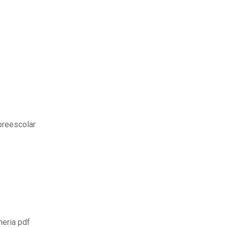
preescolar
meria pdf