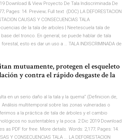
019 Download & View Proyecto De Tala Indiscriminada De
177; Pages: 14. Preview; Full text (DOC) LA DEFORESTACION
ESTACION CAUSAS Y CONSECUENCIAS TALA
ncias de la tala de arboles | Neetescuela tala de
 o base del tronco. En general, se puede hablar de tala
 forestal, esto es dar un uso a … TALA INDISCRIMINADA de
esitan mutuamente, protegen el esqueleto
dación y contra el rápido desgaste de la
lta en un serio daño al la tala y la quema” (Definicion.de,
Análisis multitemporal sobre las zonas vulneradas o
ferimos a la práctica de tala de árboles y el cambio
cnológicos no sustentables y la poca. 2 Dic 2019 Download
s as PDF for free. More details. Words: 2,177; Pages: 14.
AUSAS Y CONSECUENCIAS TALA ... LA DEFORESTACION