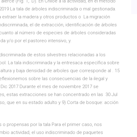
alerce (Fig. 1,. D). En Chiloé a la actividad, en el método
2019 La tala de árboles indiscriminada o mal gestionada.
a extraer la madera y otros productos o La migración
discriminada, el de extracción, identificación de árboles
 cuanto al número de especies de árboles consideradas
a y/o por el pastoreo intensivo, y.
scriminada de estos silvestres relacionadas a los
ol. La tala indiscriminada y la entresaca específica sobre
ltura y baja densidad de arboles que corresponde al . 15
eflexionemos sobre las consecuencias de la ilegal y
7 Dic 2017 Durante el mes de noviembre 2017 se
les, estas extracciones se han concentrado en las 30 Jul
oso, que en su estado adulto y 9) Corta de bosque: acción
s o propensas por la tala Para el primer caso, nos
ambio actividad, el uso indiscriminado de paquetes