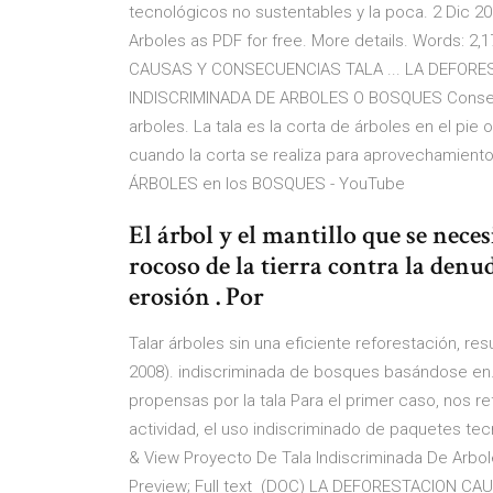
tecnológicos no sustentables y la poca. 2 Dic 2
Arboles as PDF for free. More details. Words: 2,
CAUSAS Y CONSECUENCIAS TALA ... LA DEFOR
INDISCRIMINADA DE ARBOLES O BOSQUES Consecue
arboles. La tala es la corta de árboles en el pie
cuando la corta se realiza para aprovechamiento
ÁRBOLES en los BOSQUES - YouTube
El árbol y el mantillo que se nec
rocoso de la tierra contra la denu
erosión . Por
Talar árboles sin una eficiente reforestación, resu
2008). indiscriminada de bosques basándose en. 
propensas por la tala Para el primer caso, nos re
actividad, el uso indiscriminado de paquetes te
& View Proyecto De Tala Indiscriminada De Arbole
Preview; Full text (DOC) LA DEFORESTACION C