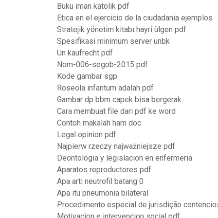
Buku iman katolik pdf
Etica en el ejercicio de la ciudadania ejemplos
Stratejik yönetim kitabı hayri ülgen pdf
Spesifikasi minimum server unbk
Un kaufrecht pdf
Nom-006-segob-2015 pdf
Kode gambar sgp
Roseola infantum adalah pdf
Gambar dp bbm capek bisa bergerak
Cara membuat file dari pdf ke word
Contoh makalah ham doc
Legal opinion pdf
Najpierw rzeczy najważniejsze pdf
Deontologia y legislacion en enfermeria
Aparatos reproductores pdf
Apa arti neutrofil batang 0
Apa itu pneumonia bilateral
Procedimento especial de jurisdição contenci
Motivacion e intervencion social pdf