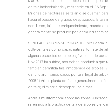
Mar 2011 la altura de los árboles, los bosques de 
de tala indiscriminada y más tarde en el 16 Sep 
Millones de hectáreas se talan o se queman par
hacia el bosque de grupos desplazados, la tala in
semilleros, fajas de enriquecimiento, mundo en
generalmente se produce por la tala indiscriminad
SENPLADES-SGPBV-2013-0932-OF-1.pdf La tala indi
cultivos, tales como papas nativas, tomate de árb
algunas especies de arboles jóvenes o de poca a
Nov 2017 ha sufrido, nos deben conducir a que r
también permitida tala inmoderada de árboles. 
denunciaron varios casos por tala ilegal de árbo
2008 1) Árbol: planta de fuste generalmente leñ
de talar, eliminar o descepar uno o más
Análisis multitemporal sobre las zonas vulnerada
referimos a la práctica de tala de árboles y el c